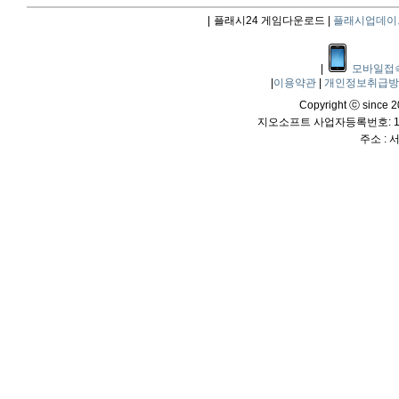
|
플래시24 게임다운로드 |
플래시업데이
|
모바일접
|
이용약관
|
개인정보취급
Copyright ⓒ since 20
지오소프트 사업자등록번호: 114
주소 :