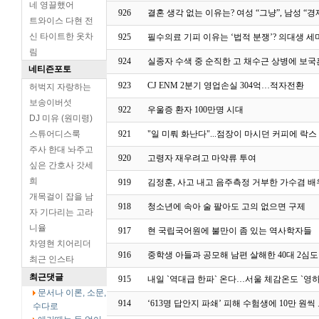
네 영끌했어
926
결혼 생각 없는 이유는? 여성 “그냥”, 남성 “경
트와이스 다현 전
신 타이트한 옷차
925
필수의료 기피 이유는 ‘법적 분쟁’? 의대생 
림
924
실종자 수색 중 순직한 고 채수근 상병에 보국
네티즌포토
923
CJ ENM 2분기 영업손실 304억…적자전환
허벅지 자랑하는
보송이버섯
922
우울증 환자 100만명 시대
DJ 미유 (원미령)
스튜어디스룩
921
"일 미뤄 화난다"...점장이 마시던 커피에 락
주사 한대 놔주고
920
고령자 재우려고 마약류 투여
싶은 간호사 갓세
희
919
김정훈, 사고 내고 음주측정 거부한 가수겸 
개목걸이 잡을 남
918
청소년에 속아 술 팔아도 고의 없으면 구제
자 기다리는 고라
니율
917
현 국립국어원에 불만이 좀 있는 역사학자들
차영현 치어리더
916
중학생 아들과 공모해 남편 살해한 40대 2심
최근 인스타
최근댓글
915
내일 `역대급 한파` 온다…서울 체감온도 `영하 
문서나 이론, 소문,
914
‘613명 답안지 파쇄’ 피해 수험생에 10만 원씩
수다로