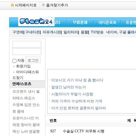
시작페이지로
즐겨찾기추가
구연예
|
구네티즌
|
자유게시판
|
밀리터리
|
움짤
|
TV/방송
네이버,
구글 플래
자동
회원가입
아이디/패스워
드찾기
ㆍ
이보시오 거기 아낙 젖 좀 빱시다
연예/스포츠
ㆍ
잘생긴 남자만 아는거
모모랜드 낸시 필
ㆍ
시험치다가 무발기 사정함
라테스 레깅스
ㆍ
커피 가격이 수상하게 비싼 가게
수영복 입은 안소
ㆍ
이거 인정 못하면 결혼하지 말아라
희 몸매
프로미스나인 이
번호
제 
채영 청바지 몸매
927
수술실 CCTV 의무화 시행
엑신 노바 영끌했