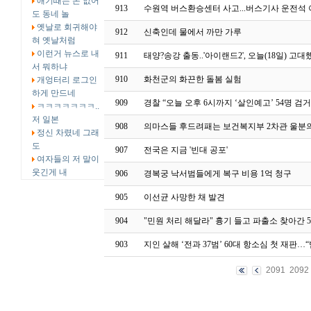
애기때는 돈 없어
913
수원역 버스환승센터 사고...버스기사 운전석 
도 동네 놀
옛날로 회귀해야
912
신축인데 물에서 까만 가루
혀 옛날처럼
이런거 뉴스로 내
911
태양?송강 출동..'아이랜드2', 오늘(18일) 고대
서 뭐하냐
910
화천군의 화끈한 돌봄 실험
개엉터리 로그인
하게 만드네
909
경찰 “오늘 오후 6시까지 ‘살인예고’ 54명 검거
ㅋㅋㅋㅋㅋㅋㅋ..
저 일본
908
의마스들 후드려패는 보건복지부 2차관 울분
정신 차렸네 그래
도
907
전국은 지금 '빈대 공포'
여자들의 저 말이
웃긴게 내
906
경복궁 낙서범들에게 복구 비용 1억 청구
905
이선균 사망한 채 발견
904
"민원 처리 해달라" 흉기 들고 파출소 찾아간 
903
지인 살해 ‘전과 37범’ 60대 항소심 첫 재판…
2091
2092