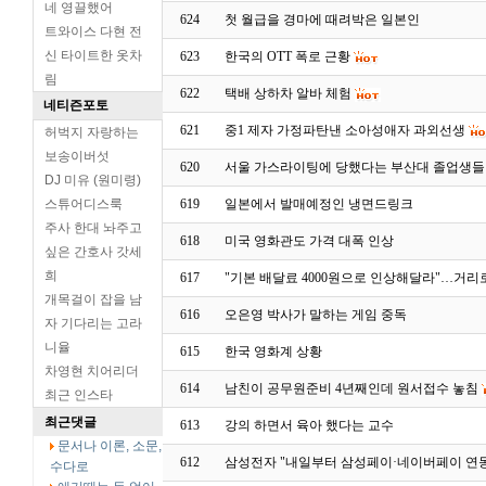
네 영끌했어
624
첫 월급을 경마에 때려박은 일본인
트와이스 다현 전
신 타이트한 옷차
623
한국의 OTT 폭로 근황
림
622
택배 상하차 알바 체험
네티즌포토
621
중1 제자 가정파탄낸 소아성애자 과외선생
허벅지 자랑하는
보송이버섯
620
서울 가스라이팅에 당했다는 부산대 졸업생들
DJ 미유 (원미령)
스튜어디스룩
619
일본에서 발매예정인 냉면드링크
주사 한대 놔주고
618
미국 영화관도 가격 대폭 인상
싶은 간호사 갓세
희
617
"기본 배달료 4000원으로 인상해달라"…거리
개목걸이 잡을 남
616
오은영 박사가 말하는 게임 중독
자 기다리는 고라
니율
615
한국 영화계 상황
차영현 치어리더
614
남친이 공무원준비 4년째인데 원서접수 놓침
최근 인스타
최근댓글
613
강의 하면서 육아 했다는 교수
문서나 이론, 소문,
612
삼성전자 "내일부터 삼성페이·네이버페이 연
수다로