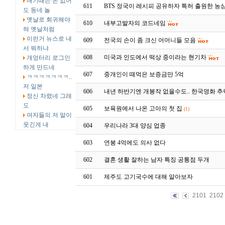
애기때는 돈 없어
611
BTS 정국이 레시피 공유하자 특허 출원한 농
도 동네 놀
옛날로 회귀해야
610
내부고발자의 코드네임
혀 옛날처럼
이런거 뉴스로 내
609
전국의 손이 좀 크신 어머니들 모음
서 뭐하냐
608
미국과 인도에서 떡상 중이라는 현기차
개엉터리 로그인
하게 만드네
607
중개인이 떼먹은 보증금만 5억
ㅋㅋㅋㅋㅋㅋㅋ..
저 일본
606
내년 하반기엔 개봉작 없을수도.. 한국영화 추
정신 차렸네 그래
도
605
보육원에서 나온 고아의 첫 집
(1)
여자들의 저 말이
웃긴게 내
604
우리나라 3대 양심 업종
603
연봉 4억에도 의사 없다
602
결혼 생활 잘하는 남자 특징 공통점 두개
601
제주도 고기국수에 대해 알아보자
2101
2102