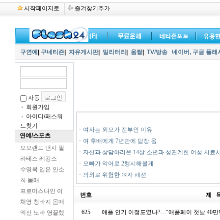
시작페이지로
즐겨찾기추가
구연예
|
구네티즌
|
자유게시판
|
밀리터리
|
움짤
|
TV/방송
네이버,
구글 플래
자동
회원가입
아이디/패스워
드찾기
ㆍ
여자는 외모가 전부인 이유
연예/스포츠
ㆍ
여 후배에게 7년만에 답장 옴
모모랜드 낸시 필
ㆍ
자신과 상담하러온 14살 소년과 성관계한 여성 치료
라테스 레깅스
ㆍ
오빠가 악어로 2행시해볼게
수영복 입은 안소
ㆍ
의외로 위험한 여자 패션
희 몸매
프로미스나인 이
번호
제 
채영 청바지 몸매
625
애플 인기 이정도였나?…“애플페이 첫날 40만
엑신 노바 영끌했