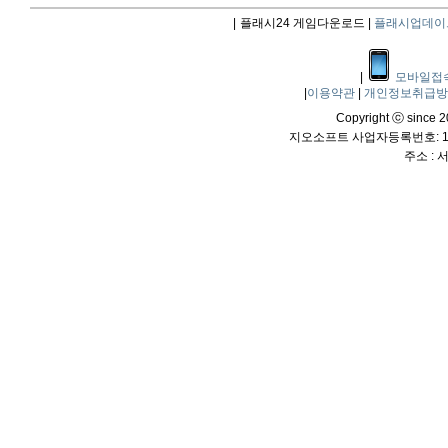
|
플래시24 게임다운로드 |
플래시업데이
|
모바일접
|
이용약관
|
개인정보취급
Copyright ⓒ since 20
지오소프트 사업자등록번호: 114
주소 :